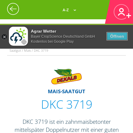
A-Z
Agrar Wetter
Öffnen
Bayer CropScience Deutschland GmbH
Kostenlos bei Google Play
Saatgut / Mais / DKC 3719
MAIS-SAATGUT
DKC 3719
DKC 3719 ist ein zahnmaisbetonter
mittelspäter Doppelnutzer mit einer guten