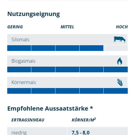
Nutzungseignung
GERING
MITTEL
HOCH
Silomais
Biogasmais
Körnermais
Empfohlene Aussaatstärke *
2
ERTRAGSNIVEAU
KÖRNER/M
niedrig
7,5 - 8,0