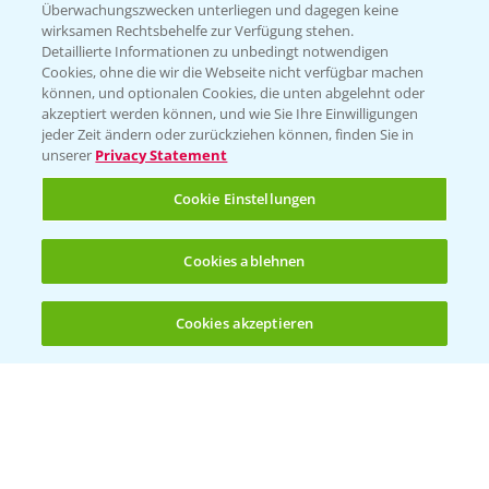
Überwachungszwecken unterliegen und dagegen keine
wirksamen Rechtsbehelfe zur Verfügung stehen.
Detaillierte Informationen zu unbedingt notwendigen
Cookies, ohne die wir die Webseite nicht verfügbar machen
können, und optionalen Cookies, die unten abgelehnt oder
akzeptiert werden können, und wie Sie Ihre Einwilligungen
jeder Zeit ändern oder zurückziehen können, finden Sie in
Folgen Sie uns
unserer
Privacy Statement
Cookie Einstellungen
Cookies ablehnen
Cookies akzeptieren
Öffnen
Bis zu 4 Produkte vergleichen:
(noch 4)
Allgemeine Nutzungsbedingungen
Datenschutzerklärung
Impressum
Gebrauchshinweise
© Bayer CropScience Deutschland GmbH