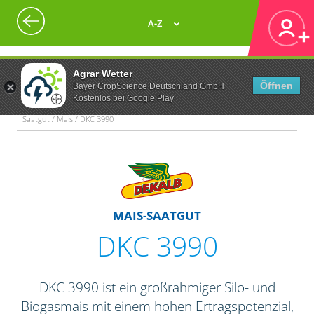
A-Z
Agrar Wetter
Öffnen
Bayer CropScience Deutschland GmbH
Kostenlos bei Google Play
Saatgut / Mais / DKC 3990
MAIS-SAATGUT
DKC 3990
DKC 3990 ist ein großrahmiger Silo- und
Biogasmais mit einem hohen Ertragspotenzial,