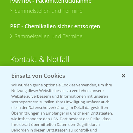
PAMIRA - Packmittelrücknahme
Sammelstellen und Termine
PRE - Chemikalien sicher entsorgen
Sammelstellen und Termine
Kontakt & Notfall
Einsatz von Cookies
Beratung auf WhatsApp
T.
+49 (0)174 346 564 1
Wir würden gerne optionale Cookies verwenden, um Ihre
Nutzung dieser Website besser zu verstehen, unsere
Website zu verbessern und Informationen mit unseren
KONTAKT
Werbepartnern zu teilen. Ihre Einwilligung umfasst auch
die in der Datenschutzerklärung im Detail dargestellten
Übermittlungen an Empfänger in unsicheren Drittstaaten,
Hilfe in Notfällen
wie insbesondere den USA. Dort besteht das Risiko, dass
Ihre derart übermittelten Daten dem Zugriff durch
T.
+49 (0)214/30-20220
Behörden in diesen Drittstaaten zu Kontroll- und