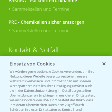
PAMIRA - Packmittelrücknahme
Sammelstellen und Termine
PRE - Chemikalien sicher entsorgen
Sammelstellen und Termine
Kontakt & Notfall
Einsatz von Cookies
Beratung auf WhatsApp
T.
+49 (0)174 346 564 1
Wir würden gerne optionale Cookies verwenden, um Ihre
Nutzung dieser Website besser zu verstehen, unsere
Website zu verbessern und Informationen mit unseren
KONTAKT
Werbepartnern zu teilen. Ihre Einwilligung umfasst auch
die in der Datenschutzerklärung im Detail dargestellten
Übermittlungen an Empfänger in unsicheren Drittstaaten,
Hilfe in Notfällen
wie insbesondere den USA. Dort besteht das Risiko, dass
Ihre derart übermittelten Daten dem Zugriff durch
T.
+49 (0)214/30-20220
Behörden in diesen Drittstaaten zu Kontroll- und