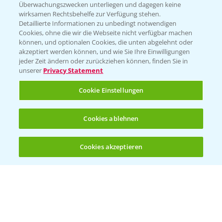
Überwachungszwecken unterliegen und dagegen keine
wirksamen Rechtsbehelfe zur Verfügung stehen.
Detaillierte Informationen zu unbedingt notwendigen
Cookies, ohne die wir die Webseite nicht verfügbar machen
können, und optionalen Cookies, die unten abgelehnt oder
akzeptiert werden können, und wie Sie Ihre Einwilligungen
jeder Zeit ändern oder zurückziehen können, finden Sie in
Folgen Sie uns
unserer
Privacy Statement
Cookie Einstellungen
Cookies ablehnen
Cookies akzeptieren
Öffnen
Bis zu 4 Produkte vergleichen:
(noch 4)
Allgemeine Nutzungsbedingungen
Datenschutzerklärung
Impressum
Gebrauchshinweise
© Bayer CropScience Deutschland GmbH