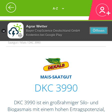
A-Z
Agrar Wetter
Öffnen
Bayer CropScience Deutschland GmbH
Kostenlos bei Google Play
Saatgut / Mais / DKC 3990
MAIS-SAATGUT
DKC 3990
DKC 3990 ist ein großrahmiger Silo- und
Biogasmais mit einem hohen Ertragspotenzial,