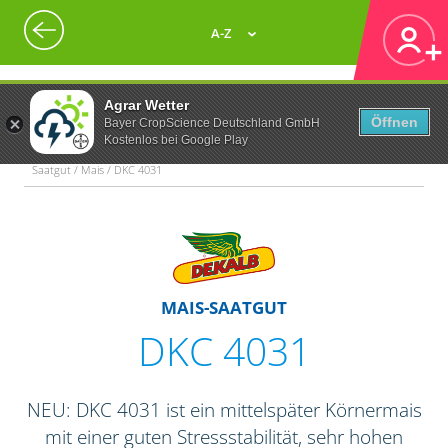
A-Z
Agrar Wetter
Öffnen
Bayer CropScience Deutschland GmbH
Kostenlos bei Google Play
Saatgut / Mais / DKC 4031
MAIS-SAATGUT
DKC 4031
NEU: DKC 4031 ist ein mittelspäter Körnermais
mit einer guten Stressstabilität, sehr hohen