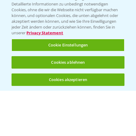
Detaillierte Informationen zu unbedingt notwendigen
Cookies, ohne die wir die Webseite nicht verfügbar machen
KONTAKT
können, und optionalen Cookies, die unten abgelehnt oder
akzeptiert werden können, und wie Sie Ihre Einwilligungen
jeder Zeit ändern oder zurückziehen können, finden Sie in
Hilfe in Notfällen
unserer
Privacy Statement
T.
+49 (0)214/30-20220
Cookie Einstellungen
Cookies ablehnen
Cookies akzeptieren
Öffnen
Bis zu 4 Produkte vergleichen:
(noch 4)
Folgen Sie uns