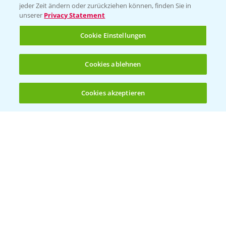
jeder Zeit ändern oder zurückziehen können, finden Sie in
unserer
Privacy Statement
KONTAKT
Cookie Einstellungen
Hilfe in Notfällen
Cookies ablehnen
T.
+49 (0)214/30-20220
Cookies akzeptieren
Öffnen
Bis zu 4 Produkte vergleichen:
(noch 4)
Folgen Sie uns