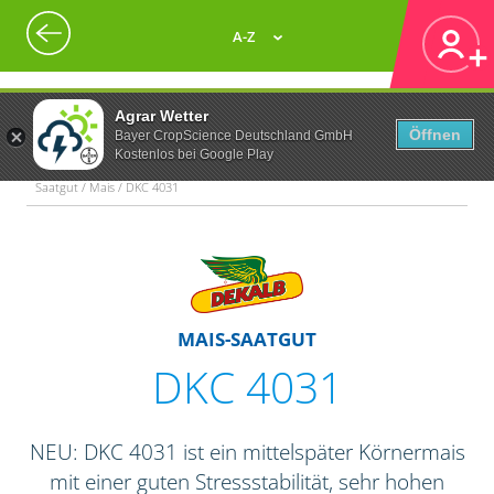
A-Z
Agrar Wetter
Öffnen
Bayer CropScience Deutschland GmbH
Kostenlos bei Google Play
Saatgut / Mais / DKC 4031
MAIS-SAATGUT
DKC 4031
NEU: DKC 4031 ist ein mittelspäter Körnermais
mit einer guten Stressstabilität, sehr hohen