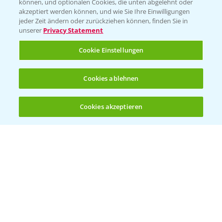
können, und optionalen Cookies, die unten abgelehnt oder
Bayer CropScience Austria
akzeptiert werden können, und wie Sie Ihre Einwilligungen
jeder Zeit ändern oder zurückziehen können, finden Sie in
Bayer CropScience Schweiz
unserer
Privacy Statement
Presse
Cookie Einstellungen
Vegetables Deutschland
Infos
Cookies ablehnen
Cookies akzeptieren
LINKS
Öffnen
Bis zu 4 Produkte vergleichen:
(noch 4)
Apps
Wetter Aktuell
BROSCHÜREN
Ackerbau
Saatgut
Sonderkulturen