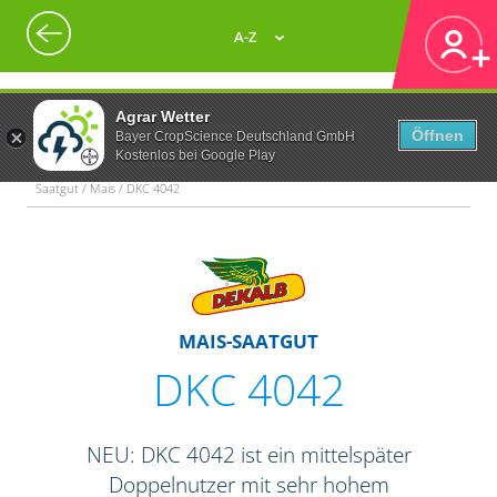
A-Z
Agrar Wetter
Öffnen
Bayer CropScience Deutschland GmbH
Kostenlos bei Google Play
Saatgut / Mais / DKC 4042
MAIS-SAATGUT
DKC 4042
NEU: DKC 4042 ist ein mittelspäter
Doppelnutzer mit sehr hohem