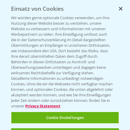
Einsatz von Cookies
KONTAKT
Wir würden gerne optionale Cookies verwenden, um Ihre
Nutzung dieser Website besser zu verstehen, unsere
Hilfe in Notfällen
Website zu verbessern und Informationen mit unseren
T.
+49 (0)214/30-20220
Werbepartnern zu teilen. Ihre Einwilligung umfasst auch
die in der Datenschutzerklärung im Detail dargestellten
Übermittlungen an Empfänger in unsicheren Drittstaaten,
wie insbesondere den USA. Dort besteht das Risiko, dass
Ihre derart übermittelten Daten dem Zugriff durch
Behörden in diesen Drittstaaten zu Kontroll- und
Überwachungszwecken unterliegen und dagegen keine
wirksamen Rechtsbehelfe zur Verfügung stehen.
Folgen Sie uns
Detaillierte Informationen zu unbedingt notwendigen
Cookies, ohne die wir die Webseite nicht verfügbar machen
können, und optionalen Cookies, die unten abgelehnt oder
akzeptiert werden können, und wie Sie Ihre Einwilligungen
jeder Zeit ändern oder zurückziehen können, finden Sie in
unserer
Privacy Statement
Cookie Einstellungen