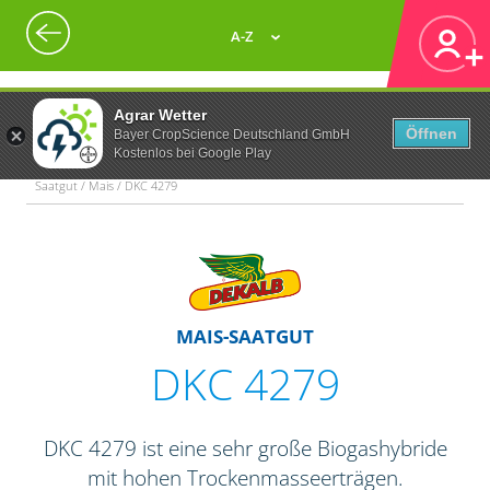
A-Z
Agrar Wetter
Öffnen
Bayer CropScience Deutschland GmbH
Kostenlos bei Google Play
Saatgut / Mais / DKC 4279
MAIS-SAATGUT
DKC 4279
DKC 4279 ist eine sehr große Biogashybride
mit hohen Trockenmasseerträgen.