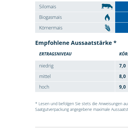
Silomais
Biogasmais
Körnermais
Empfohlene Aussaatstärke *
ERTRAGSNIVEAU
KÖR
niedrig
7,0
mittel
8,0
hoch
9,0
* Lesen und befolgen Sie stets die Anweisungen auf 
Saatgutverpackung angegebene maximale Aussaatst