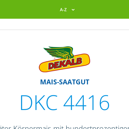
A-Z
MAIS-SAATGUT
DKC 4416
päter Körnermais mit hundertprozentig