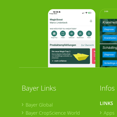
Bayer Links
Infos
LINKS
Bayer Global
Bayer CropScience World
Apps