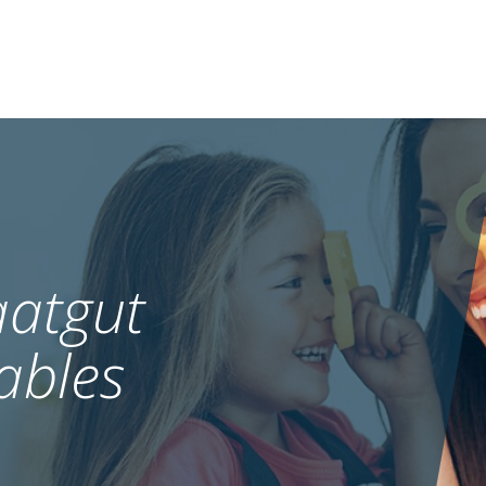
atgut
ables