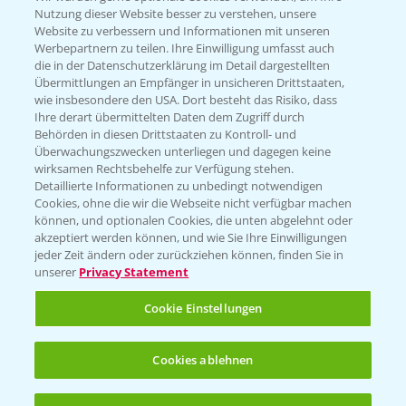
Nutzung dieser Website besser zu verstehen, unsere
Website zu verbessern und Informationen mit unseren
KONTAKT
Werbepartnern zu teilen. Ihre Einwilligung umfasst auch
die in der Datenschutzerklärung im Detail dargestellten
Übermittlungen an Empfänger in unsicheren Drittstaaten,
Hilfe in Notfällen
wie insbesondere den USA. Dort besteht das Risiko, dass
Ihre derart übermittelten Daten dem Zugriff durch
T.
+49 (0)214/30-20220
Behörden in diesen Drittstaaten zu Kontroll- und
Überwachungszwecken unterliegen und dagegen keine
wirksamen Rechtsbehelfe zur Verfügung stehen.
Detaillierte Informationen zu unbedingt notwendigen
Cookies, ohne die wir die Webseite nicht verfügbar machen
können, und optionalen Cookies, die unten abgelehnt oder
akzeptiert werden können, und wie Sie Ihre Einwilligungen
jeder Zeit ändern oder zurückziehen können, finden Sie in
Folgen Sie uns
unserer
Privacy Statement
Cookie Einstellungen
Cookies ablehnen