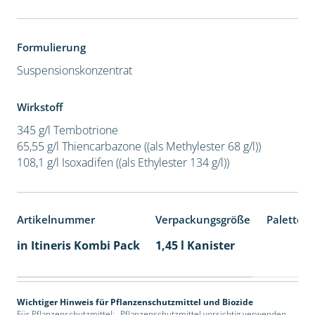
Formulierung
Suspensionskonzentrat
Wirkstoff
345 g/l Tembotrione
65,55 g/l Thiencarbazone ((als Methylester 68 g/l))
108,1 g/l Isoxadifen ((als Ethylester 134 g/l))
Artikelnummer
Verpackungsgröße
Palettene
in Itineris Kombi Pack
1,45 l Kanister
Wichtiger Hinweis für Pflanzenschutzmittel und Biozide
Für Pflanzenschutzmittel: „Pflanzenschutzmittel vorsichtig verwenden.