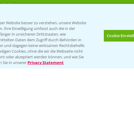
rkulturen
er Website besser zu verstehen, unsere Website
 Ihre Einwilligung umfasst auch die in der
nger in unsicheren Drittstaaten, wie
Cookie Einste
mittelten Daten dem Zugriff durch Behörden in
gen und dagegen keine wirksamen Rechtsbehelfe
digen Cookies, ohne die wir die Webseite nicht
Folgen Sie uns
nt oder akzeptiert werden können, und wie Sie
Bis zu 4 Produkte vergleichen:
(noch 4)
n Sie in unserer
Privacy Statement
Impressum
Gebrauchshinweise