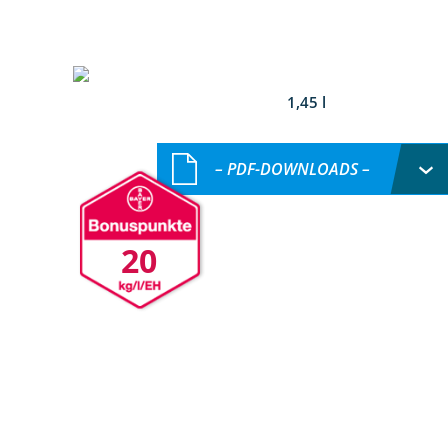
1,45 l
– PDF-DOWNLOADS –
20