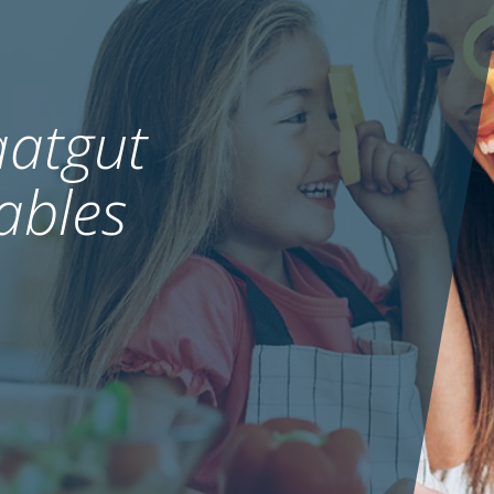
atgut
ables