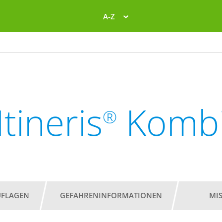
A-Z
Itineris
Komb
®
UFLAGEN
GEFAHRENINFORMATIONEN
MI