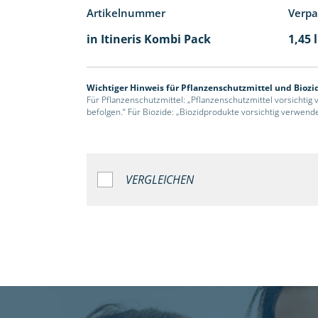
Artikelnummer
Verp
in Itineris Kombi Pack
1,45 
Wichtiger Hinweis für Pflanzenschutzmittel und Biozi
Für Pflanzenschutzmittel: „Pflanzenschutzmittel vorsichtig
befolgen.“ Für Biozide: „Biozidprodukte vorsichtig verwend
VERGLEICHEN