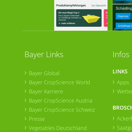
Bayer Links
Infos
LINKS
Bayer Global
Bayer CropScience World
Apps
Bayer Karriere
Wetter
Bayer CropScience Austria
BROSC
Bayer CropScience Schweiz
Acker
Presse
Saatg
Vegetables Deutschland