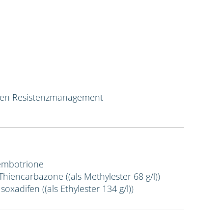
ven Resistenzmanagement
Tembotrione
 Thiencarbazone ((als Methylester 68 g/l))
Isoxadifen ((als Ethylester 134 g/l))