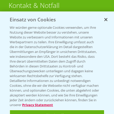
Kontakt & Notfall
Einsatz von Cookies
Beratung auf WhatsApp
T.
+49 (0)174 346 564 1
Wir würden gerne optionale Cookies verwenden, um Ihre
Nutzung dieser Website besser zu verstehen, unsere
Website zu verbessern und Informationen mit unseren
KONTAKT
Werbepartnern zu teilen. Ihre Einwilligung umfasst auch
die in der Datenschutzerklärung im Detail dargestellten
Übermittlungen an Empfänger in unsicheren Drittstaaten,
Hilfe in Notfällen
wie insbesondere den USA. Dort besteht das Risiko, dass
Ihre derart übermittelten Daten dem Zugriff durch
T.
+49 (0)214/30-20220
Behörden in diesen Drittstaaten zu Kontroll- und
Überwachungszwecken unterliegen und dagegen keine
wirksamen Rechtsbehelfe zur Verfügung stehen.
Detaillierte Informationen zu unbedingt notwendigen
Cookies, ohne die wir die Webseite nicht verfügbar machen
können, und optionalen Cookies, die unten abgelehnt oder
akzeptiert werden können, und wie Sie Ihre Einwilligungen
jeder Zeit ändern oder zurückziehen können, finden Sie in
Folgen Sie uns
unserer
Privacy Statement