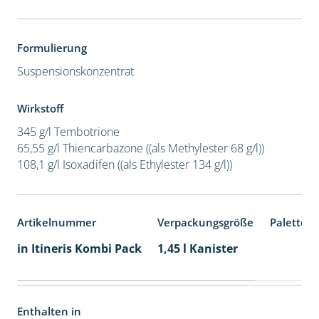
Formulierung
Suspensionskonzentrat
Wirkstoff
345 g/l Tembotrione
65,55 g/l Thiencarbazone ((als Methylester 68 g/l))
108,1 g/l Isoxadifen ((als Ethylester 134 g/l))
Artikelnummer
Verpackungsgröße
Palettene
in Itineris Kombi Pack
1,45 l Kanister
Enthalten in