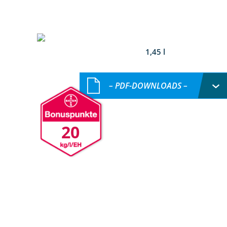
1,45 l
– PDF-DOWNLOADS –
20