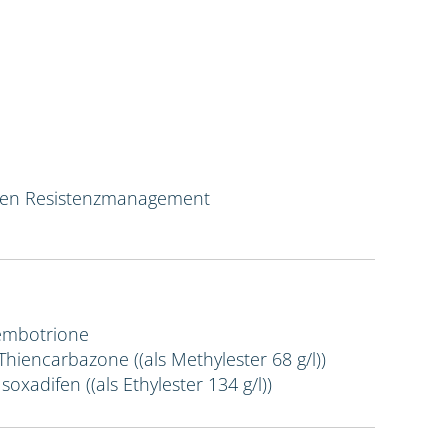
ven Resistenzmanagement
Tembotrione
 Thiencarbazone ((als Methylester 68 g/l))
Isoxadifen ((als Ethylester 134 g/l))