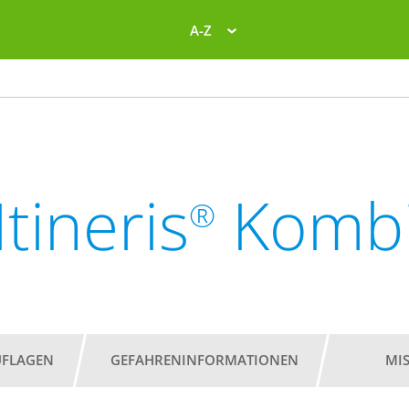
A-Z
Itineris
Komb
®
UFLAGEN
GEFAHRENINFORMATIONEN
MI