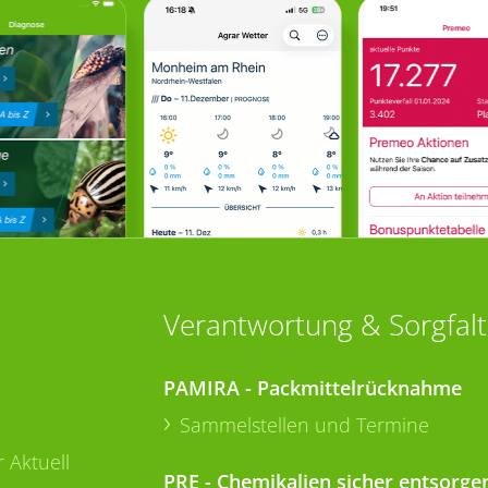
Verantwortung & Sorgfalt
PAMIRA - Packmittelrücknahme
Sammelstellen und Termine
 Aktuell
PRE - Chemikalien sicher entsorge