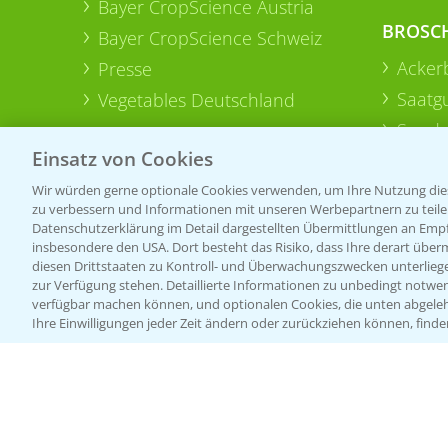
Bayer CropScience Austria
BROSC
Bayer CropScience Schweiz
Acker
Presse
Saatg
Vegetables Deutschland
Sonde
Einsatz von Cookies
Wir würden gerne optionale Cookies verwenden, um Ihre Nutzung dies
zu verbessern und Informationen mit unseren Werbepartnern zu teilen.
Datenschutzerklärung im Detail dargestellten Übermittlungen an Empfä
insbesondere den USA. Dort besteht das Risiko, dass Ihre derart über
diesen Drittstaaten zu Kontroll- und Überwachungszwecken unterlie
zur Verfügung stehen. Detaillierte Informationen zu unbedingt notwen
verfügbar machen können, und optionalen Cookies, die unten abgeleh
Ihre Einwilligungen jeder Zeit ändern oder zurückziehen können, finde