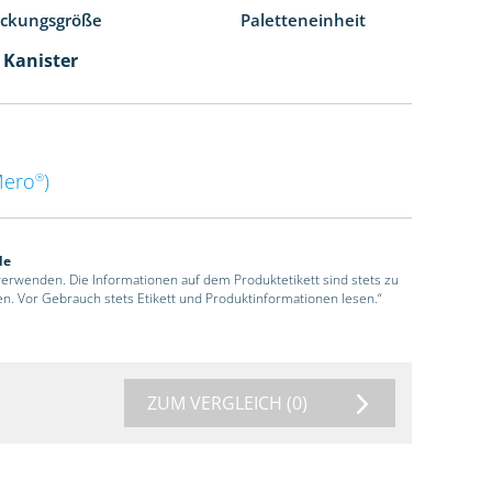
ackungsgröße
Paletteneinheit
l Kanister
Mero
)
®
de
 verwenden. Die Informationen auf dem Produktetikett sind stets zu
en. Vor Gebrauch stets Etikett und Produktinformationen lesen.“
ZUM VERGLEICH
(0)