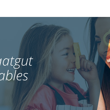
atgut
ables