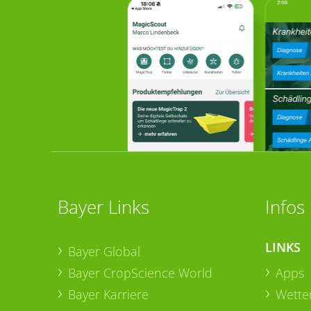
Bayer Links
Infos
LINKS
Bayer Global
Bayer CropScience World
Apps
Bayer Karriere
Wetter