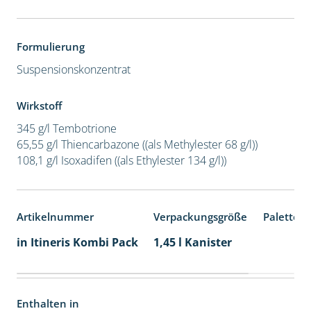
Formulierung
Suspensionskonzentrat
Wirkstoff
345 g/l Tembotrione
65,55 g/l Thiencarbazone ((als Methylester 68 g/l))
108,1 g/l Isoxadifen ((als Ethylester 134 g/l))
Artikelnummer
Verpackungsgröße
Palettene
in Itineris Kombi Pack
1,45 l Kanister
Enthalten in