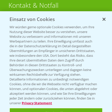
Kontakt & Notfall
Einsatz von Cookies
Beratung auf WhatsApp
T.
+49 (0)174 346 564 1
Wir würden gerne optionale Cookies verwenden, um Ihre
Nutzung dieser Website besser zu verstehen, unsere
Website zu verbessern und Informationen mit unseren
KONTAKT
Werbepartnern zu teilen. Ihre Einwilligung umfasst auch
die in der Datenschutzerklärung im Detail dargestellten
Übermittlungen an Empfänger in unsicheren Drittstaaten,
Hilfe in Notfällen
wie insbesondere den USA. Dort besteht das Risiko, dass
Ihre derart übermittelten Daten dem Zugriff durch
T.
+49 (0)214/30-20220
Behörden in diesen Drittstaaten zu Kontroll- und
Überwachungszwecken unterliegen und dagegen keine
wirksamen Rechtsbehelfe zur Verfügung stehen.
Detaillierte Informationen zu unbedingt notwendigen
Cookies, ohne die wir die Webseite nicht verfügbar machen
können, und optionalen Cookies, die unten abgelehnt oder
akzeptiert werden können, und wie Sie Ihre Einwilligungen
jeder Zeit ändern oder zurückziehen können, finden Sie in
Folgen Sie uns
unserer
Privacy Statement