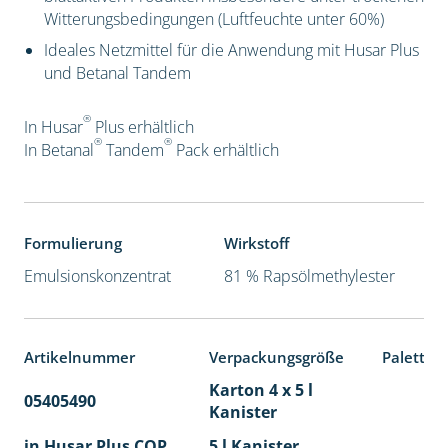
Witterungsbedingungen (Luftfeuchte unter 60%)
Ideales Netzmittel für die Anwendung mit Husar Plus
und Betanal Tandem
®
In Husar
Plus erhältlich
®
®
In Betanal
Tandem
Pack
erhältlich
Formulierung
Wirkstoff
Emulsionskonzentrat
81 % Rapsölmethylester
Artikelnummer
Verpackungsgröße
Paletten
Karton 4 x 5 l
05405490
40
Kanister
in Husar Plus COP
5 l Kanister
40