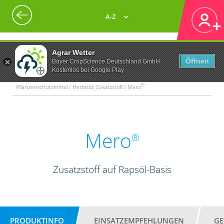
A-Z
Agrar Wetter
Öffnen
Bayer CropScience Deutschland GmbH
Kostenlos bei Google Play
®
Pflanzenschutzmittel / Herbizid, Zusatzstoff / Mero
Mero
®
Zusatzstoff auf Rapsöl-Basis
PRODUKTINFO
EINSATZEMPFEHLUNGEN
GE