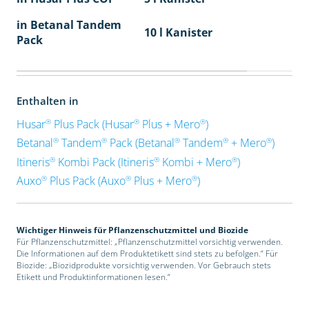
in Betanal Tandem
10 l Kanister
Pack
Enthalten in
®
®
®
Husar
Plus Pack (Husar
Plus + Mero
)
®
®
®
®
®
Betanal
Tandem
Pack (Betanal
Tandem
+ Mero
)
®
®
®
Itineris
Kombi Pack (Itineris
Kombi + Mero
)
®
®
®
Auxo
Plus Pack (Auxo
Plus + Mero
)
Wichtiger Hinweis für Pflanzenschutzmittel und Biozide
Für Pflanzenschutzmittel: „Pflanzenschutzmittel vorsichtig verwenden.
Die Informationen auf dem Produktetikett sind stets zu befolgen.“ Für
Biozide: „Biozidprodukte vorsichtig verwenden. Vor Gebrauch stets
Etikett und Produktinformationen lesen.“