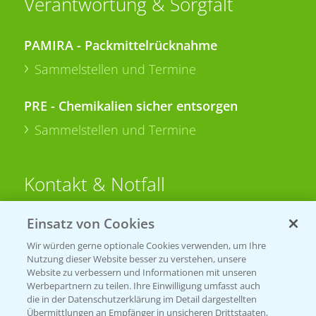
Verantwortung & Sorgfalt
PAMIRA - Packmittelrücknahme
Sammelstellen und Termine
PRE - Chemikalien sicher entsorgen
Sammelstellen und Termine
Kontakt & Notfall
Einsatz von Cookies
Beratung auf WhatsApp
T.
+49 (0)174 346 564 1
Wir würden gerne optionale Cookies verwenden, um Ihre
Nutzung dieser Website besser zu verstehen, unsere
Website zu verbessern und Informationen mit unseren
KONTAKT
Werbepartnern zu teilen. Ihre Einwilligung umfasst auch
die in der Datenschutzerklärung im Detail dargestellten
Übermittlungen an Empfänger in unsicheren Drittstaaten,