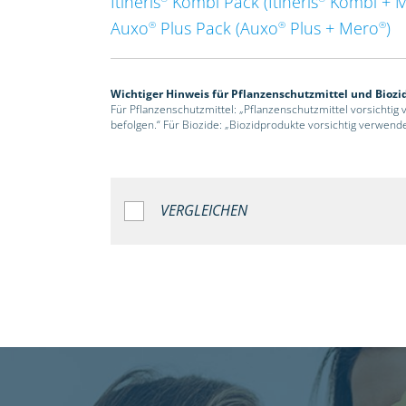
Itineris
Kombi Pack (Itineris
Kombi + 
Auxo
Plus Pack (Auxo
Plus + Mero
)
®
®
®
Wichtiger Hinweis für Pflanzenschutzmittel und Biozi
Für Pflanzenschutzmittel: „Pflanzenschutzmittel vorsichtig
befolgen.“ Für Biozide: „Biozidprodukte vorsichtig verwend
VERGLEICHEN