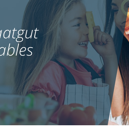
atgut
ables