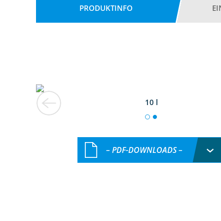
PRODUKTINFO
E
10 l
– PDF-DOWNLOADS –