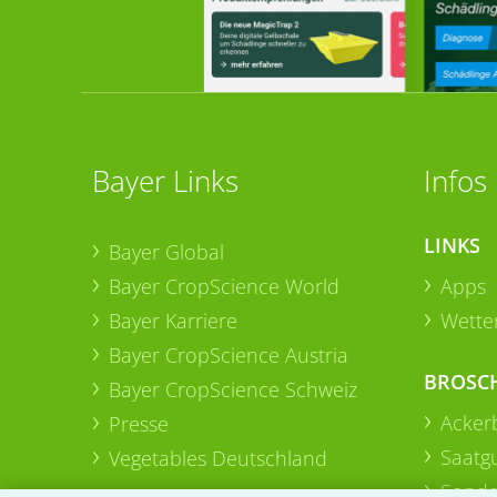
Bayer Links
Infos
LINKS
Bayer Global
Bayer CropScience World
Apps
Bayer Karriere
Wetter
Bayer CropScience Austria
BROSC
Bayer CropScience Schweiz
Acker
Presse
Saatg
Vegetables Deutschland
Sonde