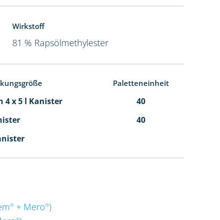
Wirkstoff
81 % Rapsölmethylester
ckungsgröße
Paletteneinheit
 4 x 5 l Kanister
40
nister
40
anister
em
+ Mero
)
®
®
®