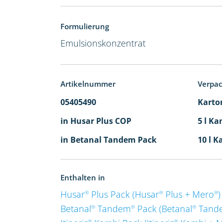
Formulierung
Emulsionskonzentrat
Artikelnummer
Verpa
05405490
Karton
in Husar Plus COP
5 l Ka
in Betanal Tandem Pack
10 l K
Enthalten in
Husar
Plus Pack (Husar
Plus + Mero
)
®
®
®
Betanal
Tandem
Pack (Betanal
Tand
®
®
®
®
®