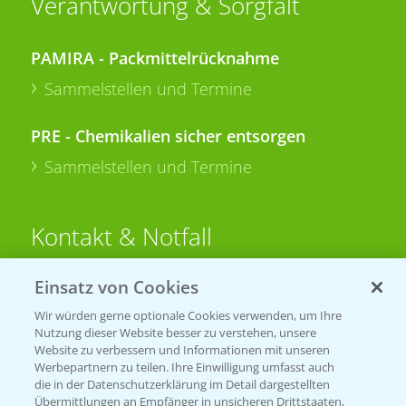
Verantwortung & Sorgfalt
PAMIRA - Packmittelrücknahme
Sammelstellen und Termine
PRE - Chemikalien sicher entsorgen
Sammelstellen und Termine
Kontakt & Notfall
Einsatz von Cookies
Beratung auf WhatsApp
T.
+49 (0)174 346 564 1
Wir würden gerne optionale Cookies verwenden, um Ihre
Nutzung dieser Website besser zu verstehen, unsere
Website zu verbessern und Informationen mit unseren
KONTAKT
Werbepartnern zu teilen. Ihre Einwilligung umfasst auch
die in der Datenschutzerklärung im Detail dargestellten
Übermittlungen an Empfänger in unsicheren Drittstaaten,