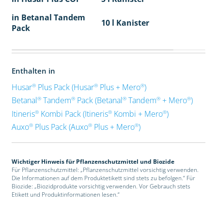
in Betanal Tandem
10 l Kanister
Pack
Enthalten in
®
®
®
Husar
Plus Pack (Husar
Plus + Mero
)
®
®
®
®
®
Betanal
Tandem
Pack (Betanal
Tandem
+ Mero
)
®
®
®
Itineris
Kombi Pack (Itineris
Kombi + Mero
)
®
®
®
Auxo
Plus Pack (Auxo
Plus + Mero
)
Wichtiger Hinweis für Pflanzenschutzmittel und Biozide
Für Pflanzenschutzmittel: „Pflanzenschutzmittel vorsichtig verwenden.
Die Informationen auf dem Produktetikett sind stets zu befolgen.“ Für
Biozide: „Biozidprodukte vorsichtig verwenden. Vor Gebrauch stets
Etikett und Produktinformationen lesen.“