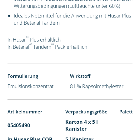
Witterungsbedingungen (Luftfeuchte unter 60%)
Ideales Netzmittel für die Anwendung mit Husar Plus
und Betanal Tandem
®
In Husar
Plus erhältlich
®
®
In Betanal
Tandem
Pack
erhältlich
Formulierung
Wirkstoff
Emulsionskonzentrat
81 % Rapsölmethylester
Artikelnummer
Verpackungsgröße
Paletten
Karton 4 x 5 l
05405490
40
Kanister
in Husar Plus COP
5 l Kanister
40