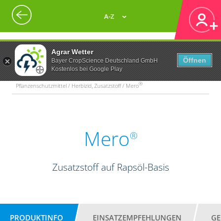
A-Z
Agrar Wetter
Öffnen
Bayer CropScience Deutschland GmbH
Kostenlos bei Google Play
®
Pflanzenschutzmittel / Herbizid, Zusatzstoff / Mero
Mero
®
Zusatzstoff auf Rapsöl-Basis
PRODUKTINFO
EINSATZEMPFEHLUNGEN
GE