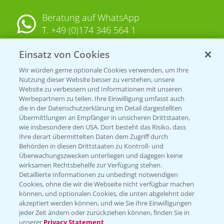
Beratung auf WhatsApp
T.
+49 (0)174 346 564 1
Einsatz von Cookies
KONTAKT
Wir würden gerne optionale Cookies verwenden, um Ihre
Nutzung dieser Website besser zu verstehen, unsere
Hilfe in Notfällen
Website zu verbessern und Informationen mit unseren
T.
+49 (0)214/30-20220
Werbepartnern zu teilen. Ihre Einwilligung umfasst auch
die in der Datenschutzerklärung im Detail dargestellten
Übermittlungen an Empfänger in unsicheren Drittstaaten,
wie insbesondere den USA. Dort besteht das Risiko, dass
Ihre derart übermittelten Daten dem Zugriff durch
Behörden in diesen Drittstaaten zu Kontroll- und
Überwachungszwecken unterliegen und dagegen keine
wirksamen Rechtsbehelfe zur Verfügung stehen.
Folgen Sie uns
Detaillierte Informationen zu unbedingt notwendigen
Cookies, ohne die wir die Webseite nicht verfügbar machen
können, und optionalen Cookies, die unten abgelehnt oder
akzeptiert werden können, und wie Sie Ihre Einwilligungen
jeder Zeit ändern oder zurückziehen können, finden Sie in
unserer
Privacy Statement