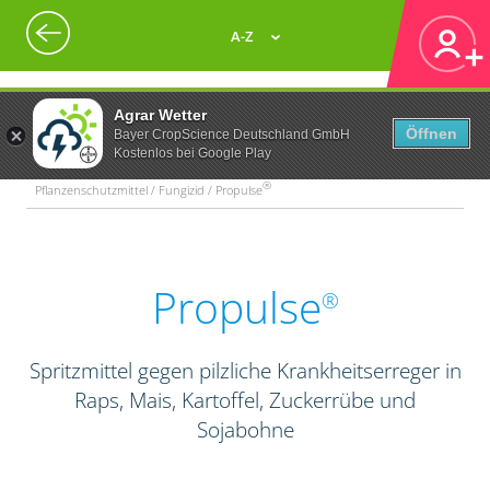
A-Z
Agrar Wetter
Öffnen
Bayer CropScience Deutschland GmbH
Kostenlos bei Google Play
®
Pflanzenschutzmittel / Fungizid / Propulse
Propulse
®
Spritzmittel gegen pilzliche Krankheitserreger in
Raps, Mais, Kartoffel, Zuckerrübe und
Sojabohne