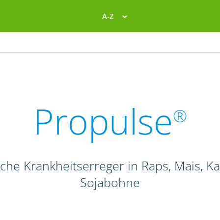
A-Z
Propulse
®
liche Krankheitserreger in Raps, Mais, K
Sojabohne