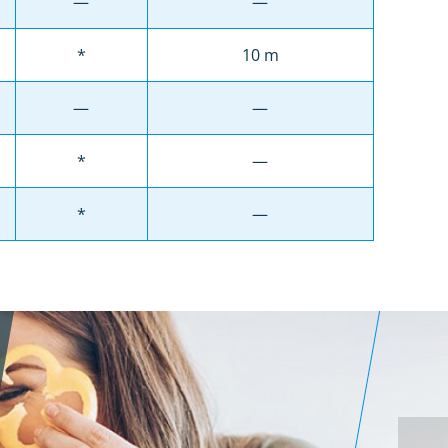
—
—
*
10 m
—
—
*
—
*
—