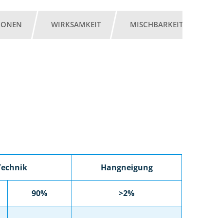
IONEN
WIRKSAMKEIT
MISCHBARKEIT
G
Technik
Hangneigung
90%
>2%