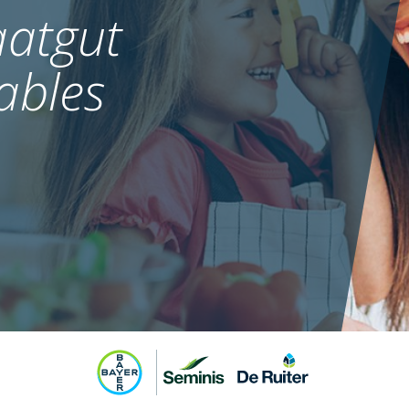
atgut
ables