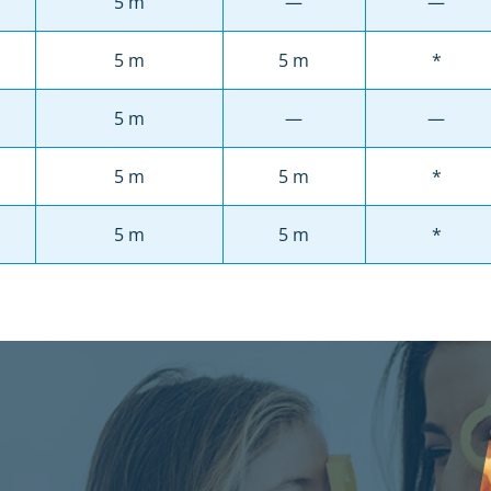
5 m
—
—
5 m
5 m
*
5 m
—
—
5 m
5 m
*
5 m
5 m
*