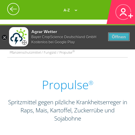
A-Z
Agrar Wetter
Öffnen
Bayer CropScience Deutschland GmbH
Kostenlos bei Google Play
®
Pflanzenschutzmittel / Fungizid / Propulse
Propulse
®
Spritzmittel gegen pilzliche Krankheitserreger in
Raps, Mais, Kartoffel, Zuckerrübe und
Sojabohne