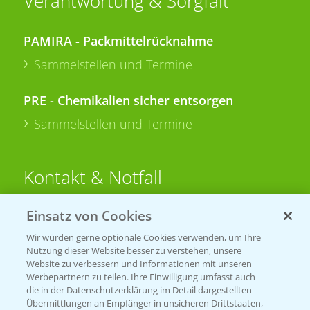
Verantwortung & Sorgfalt
PAMIRA - Packmittelrücknahme
Sammelstellen und Termine
PRE - Chemikalien sicher entsorgen
Sammelstellen und Termine
Kontakt & Notfall
Einsatz von Cookies
Beratung auf WhatsApp
T.
+49 (0)174 346 564 1
Wir würden gerne optionale Cookies verwenden, um Ihre
Nutzung dieser Website besser zu verstehen, unsere
Website zu verbessern und Informationen mit unseren
KONTAKT
Werbepartnern zu teilen. Ihre Einwilligung umfasst auch
die in der Datenschutzerklärung im Detail dargestellten
Übermittlungen an Empfänger in unsicheren Drittstaaten,