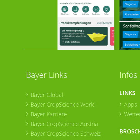
Bayer Links
Infos
LINKS
Bayer Global
Bayer CropScience World
Apps
Bayer Karriere
Wetter
Bayer CropScience Austria
BROSC
Bayer CropScience Schweiz