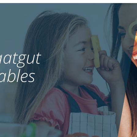
atgut
ables