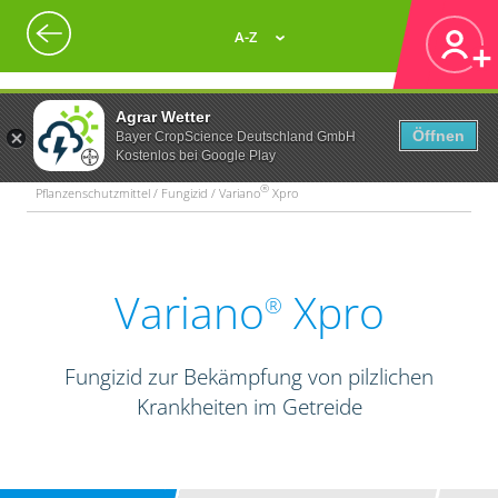
A-Z
Agrar Wetter
Öffnen
Bayer CropScience Deutschland GmbH
Kostenlos bei Google Play
®
Pflanzenschutzmittel / Fungizid / Variano
Xpro
Variano
Xpro
®
Fungizid zur Bekämpfung von pilzlichen
Krankheiten im Getreide