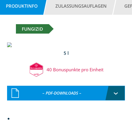
PRODUKTINFO
ZULASSUNGSAUFLAGEN
GE
FUNGIZID
5 l
40 Bonuspunkte pro Einheit
– PDF-DOWNLOADS –