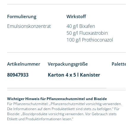
Formulierung
Wirkstoff
Emulsionskonzentrat
40 g/l Bixafen
50 g/l Fluoxastrobin
100 g/l Prothioconazol
Artikelnummer
Verpackungsgröße
Palettene
80947933
Karton 4 x 5 l Kanister
40
Wichtiger Hinweis für Pflanzenschutzmittel und Biozide
Für Pflanzenschutzmittel: „Pflanzenschutzmittel vorsichtig verwenden.
Die Informationen auf dem Produktetikett sind stets zu befolgen.“ Für
Biozide: „Biozidprodukte vorsichtig verwenden. Vor Gebrauch stets
Etikett und Produktinformationen lesen.“